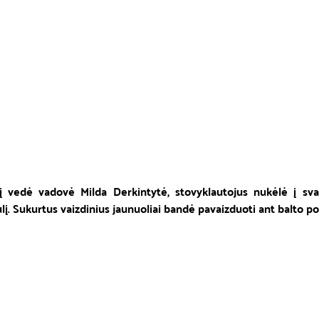
 vedė vadovė Milda Derkintytė, stovyklautojus nukėlė į svajo
į. Sukurtus vaizdinius jaunuoliai bandė pavaizduoti ant balto pop