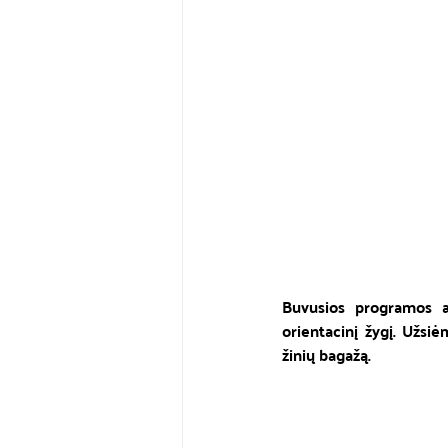
Buvusios programos au
orientacinį žygį. Užsi
žinių bagažą.  