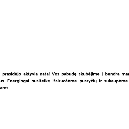
a prasidėjo aktyvia nata! Vos pabudę skubėjime į bendrą mank
kus. Energingai nusiteikę išsiruošėme pusryčių ir sukaupėme
ams. 