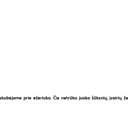
skubėjome prie ežeriuko. Čia netrūko juoko šūksnių, įvairių ža