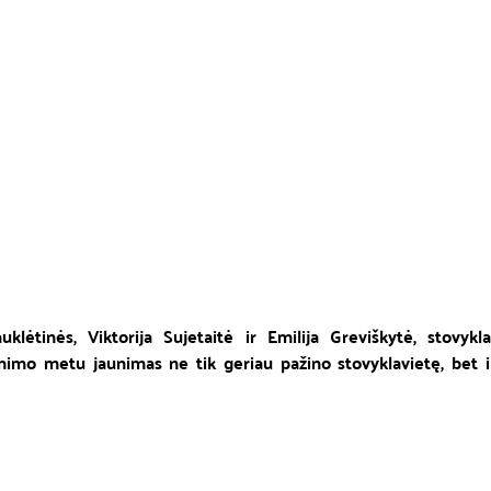
klėtinės, Viktorija Sujetaitė ir Emilija Greviškytė, stovykl
ėmimo metu jaunimas ne tik geriau pažino stovyklavietę, bet i