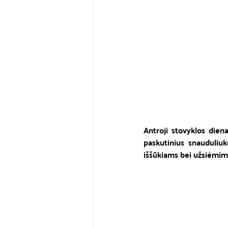
Antroji stovyklos dien
paskutinius snauduliu
iššūkiams bei užsiėmim