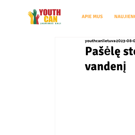
APIE MUS
NAUJIEN
youthcanlietuva
2023-08-
Pašėlę st
vandenį