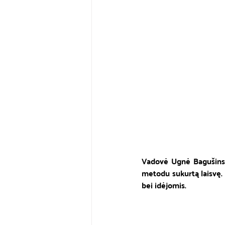
Vadovė Ugnė Bagušinskai
metodu sukurtą laisvę. 
bei idėjomis.