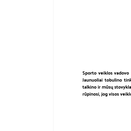
Sporto veiklos vadovo 
Jaunuoliai tobulino ti
talkino ir mūsų stovyklau
rūpinosi, jog visos veik