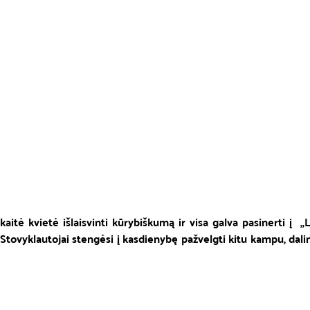
tė kvietė išlaisvinti kūrybiškumą ir visa galva pasinerti į  „L
Stovyklautojai stengėsi į kasdienybę pažvelgti kitu kampu, dalin