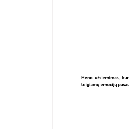
Meno užsiėmimas, kurį
teigiamų emocijų pasaul