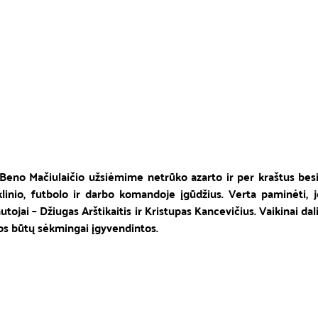
Beno Mačiulaičio užsiėmime netrūko azarto ir per kraštus besil
nklinio, futbolo ir darbo komandoje įgūdžius. Verta paminėti, 
tojai – Džiugas Arštikaitis ir Kristupas Kancevičius. Vaikinai dali
los būtų sėkmingai įgyvendintos. 