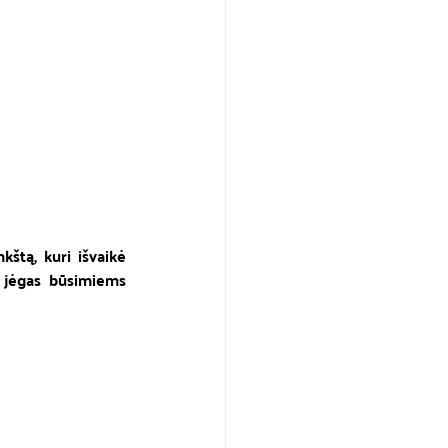
štą, kuri išvaikė 
 jėgas būsimiems 