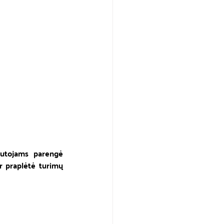
autojams parengė 
r praplėtė turimų 