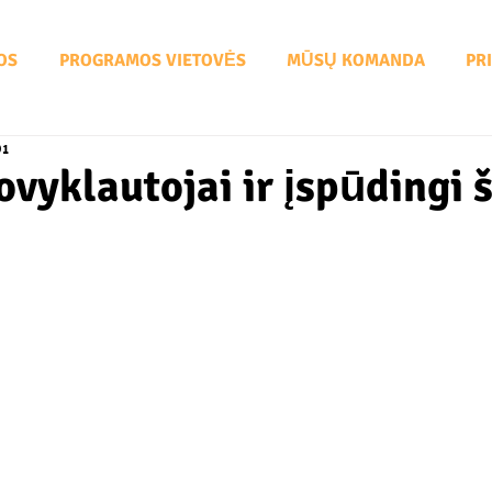
OS
PROGRAMOS VIETOVĖS
MŪSŲ KOMANDA
PR
01
ovyklautojai ir įspūdingi š