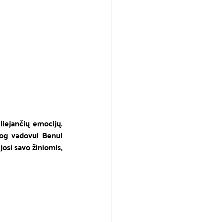
iejančių emocijų. 
jog vadovui Benui 
josi savo žiniomis, 