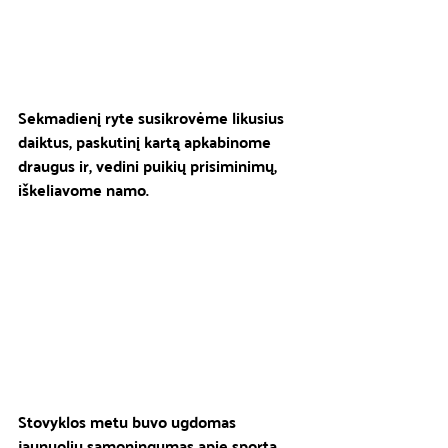
Sekmadienį ryte susikrovėme likusius 
daiktus, paskutinį kartą apkabinome 
draugus ir, vedini puikių prisiminimų, 
iškeliavome namo.
Stovyklos metu buvo ugdomas 
jaunuolių sąmoningumas apie sportą 